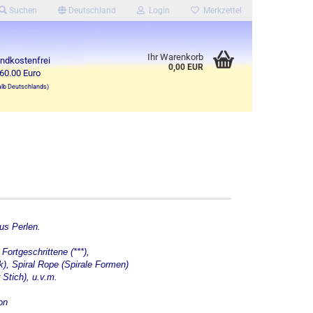
Suchen
Deutschland
Login
Merkzettel
Ihr Warenkorb
ndkostenfrei
0,00 EUR
60.00 Euro
alb Deutschlands)
us Perlen.
Fortgeschrittene (***),
k), Spiral Rope (Spirale Formen)
Stich), u.v.m.
on