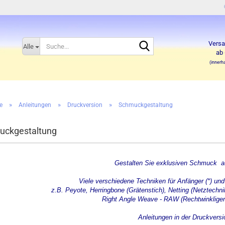
Suche...
Versa
Alle
ab 
(innerh
»
»
»
e
Anleitungen
Druckversion
Schmuckgestaltung
uckgestaltung
Gestalten Sie exklusiven Schmuck a
Viele verschiedene Techniken für Anfänger (*) und 
z.B. Peyote, Herringbone (Grätenstich), Netting (Netztechni
Right Angle Weave - RAW (Rechtwinkliger 
Anleitungen in der Druckversi