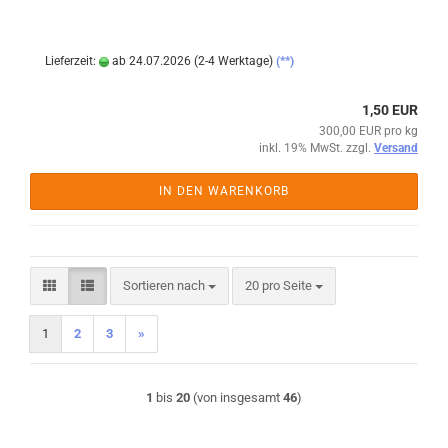
Lieferzeit:
ab 24.07.2026 (2-4 Werktage)
(**)
1,50 EUR
300,00 EUR pro kg
inkl. 19% MwSt. zzgl.
Versand
IN DEN WARENKORB
Sortieren nach
pro Seite
Sortieren nach
20 pro Seite
1
2
3
»
1
bis
20
(von insgesamt
46
)