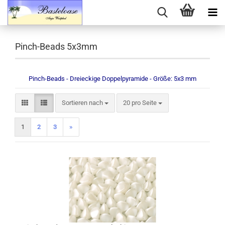
Pinch-Beads 5x3mm
Pinch-Beads - Dreieckige Doppelpyramide - Größe: 5x3 mm
Sortieren nach
pro Seite
Sortieren nach
20 pro Seite
1
2
3
»