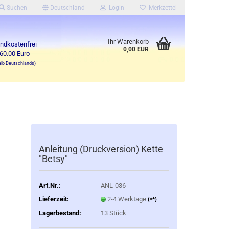
Suchen
Deutschland
Login
Merkzettel
Ihr Warenkorb
ndkostenfrei
0,00 EUR
60.00 Euro
alb Deutschlands)
Anleitung (Druckversion) Kette
"Betsy"
Art.Nr.:
ANL-036
Lieferzeit:
2-4 Werktage
(**)
Lagerbestand:
13
Stück