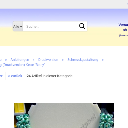
Suche...
Versa
Alle
ab 
(innerh
»
»
»
»
e
Anleitungen
Druckversion
Schmuckgestaltung
g (Druckversion) Kette "Betsy"
er
« zurück
24
Artikel in dieser Kategorie