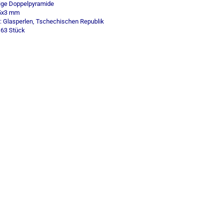
ige Doppelpyramide
 5x3 mm
l: Glasperlen, Tschechischen Republik
 63 Stück