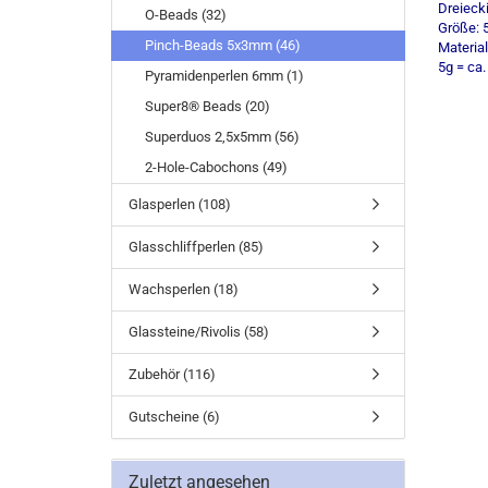
Dreieck
O-Beads (32)
Größe:
Pinch-Beads 5x3mm (46)
Materia
5g = ca.
Pyramidenperlen 6mm (1)
Super8® Beads (20)
Superduos 2,5x5mm (56)
2-Hole-Cabochons (49)
Glasperlen (108)
Glasschliffperlen (85)
Wachsperlen (18)
Glassteine/Rivolis (58)
Zubehör (116)
Gutscheine (6)
Zuletzt angesehen