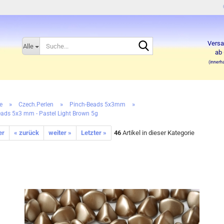
Suche...
Versa
Alle
ab 
(innerh
»
»
»
e
Czech.Perlen
Pinch-Beads 5x3mm
eads 5x3 mm - Pastel Light Brown 5g
er
« zurück
weiter »
Letzter »
46
Artikel in dieser Kategorie