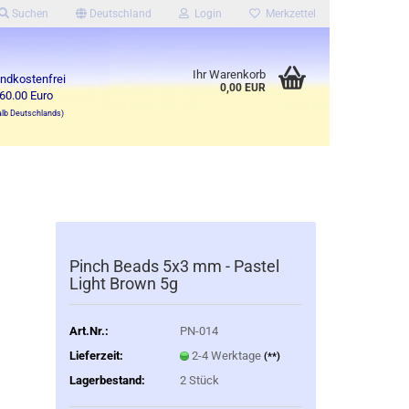
Suchen
Deutschland
Login
Merkzettel
Ihr Warenkorb
ndkostenfrei
0,00 EUR
60.00 Euro
alb Deutschlands)
Pinch Beads 5x3 mm - Pastel
Light Brown 5g
Art.Nr.:
PN-014
Lieferzeit:
2-4 Werktage
(**)
Lagerbestand:
2
Stück