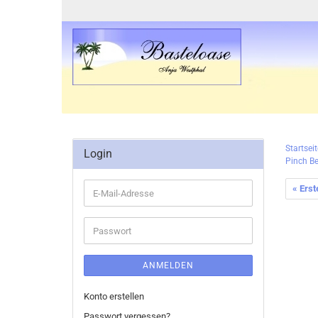
Startseit
Login
Pinch B
« Erst
E-
Mail-
Adresse
Passwort
ANMELDEN
Konto erstellen
Passwort vergessen?