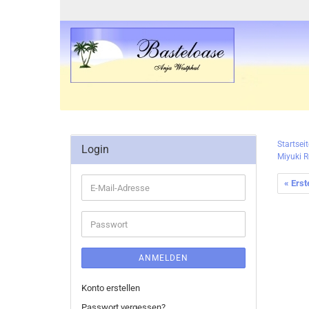
Startseit
Login
Miyuki R
« Erst
E-
Mail-
Adresse
Passwort
ANMELDEN
Konto erstellen
Passwort vergessen?