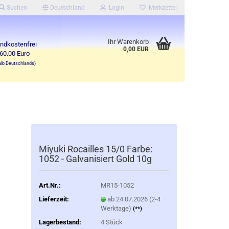
Suchen
Deutschland
Login
Merkzettel
Ihr Warenkorb
ndkostenfrei
0,00 EUR
60.00 Euro
alb Deutschlands)
Miyuki Rocailles 15/0 Farbe:
1052 - Galvanisiert Gold 10g
Art.Nr.:
MR15-1052
Lieferzeit:
ab 24.07.2026 (2-4
Werktage)
(**)
Lagerbestand:
4
Stück