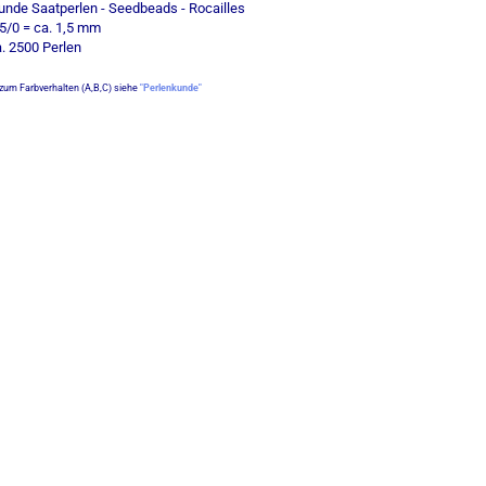
runde Saatperlen - Seedbeads - Rocailles
5/0 = ca. 1,5 mm
a. 2500 Perlen
zum Farbverhalten (A,B,C) siehe
"Perlenkunde"