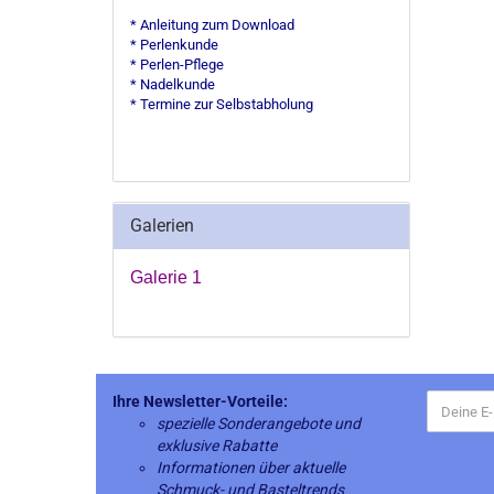
* Anleitung zum Download
* Perlenkunde
* Perlen-Pflege
* Nadelkunde
* Termine zur Selbstabholung
Galerien
Galerie 1
Ihre Newsletter-Vorteile:
spezielle Sonderangebote und
exklusive Rabatte
Informationen über aktuelle
Schmuck- und Basteltrends