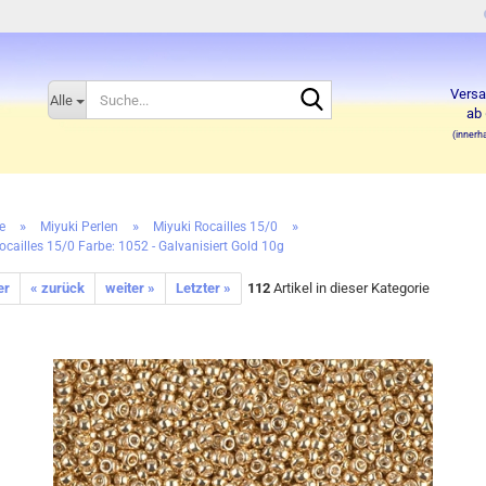
Suche...
Versa
Alle
ab 
(innerh
»
»
»
e
Miyuki Perlen
Miyuki Rocailles 15/0
ocailles 15/0 Farbe: 1052 - Galvanisiert Gold 10g
er
« zurück
weiter »
Letzter »
112
Artikel in dieser Kategorie