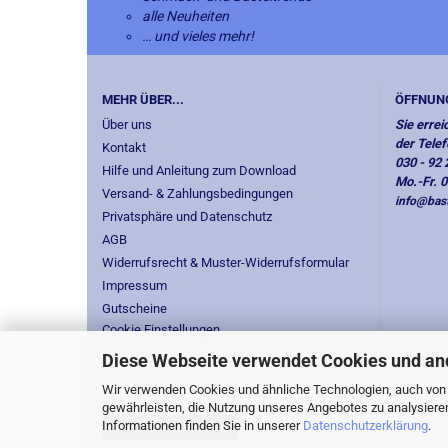
alle Neuheiten
… und vieles mehr!
MEHR ÜBER...
ÖFFNUN
Über uns
Sie errei
der Tele
Kontakt
030 - 92 
Hilfe und Anleitung zum Download
Mo.-Fr. 
Versand- & Zahlungsbedingungen
info@bast
Privatsphäre und Datenschutz
AGB
Widerrufsrecht & Muster-Widerrufsformular
Impressum
Gutscheine
Cookie Einstellungen
Diese Webseite verwendet Cookies und an
Wir verwenden Cookies und ähnliche Technologien, auch von D
gewährleisten, die Nutzung unseres Angebotes zu analysiere
Informationen finden Sie in unserer
Datenschutzerklärung
.
Vertrag widerrufen