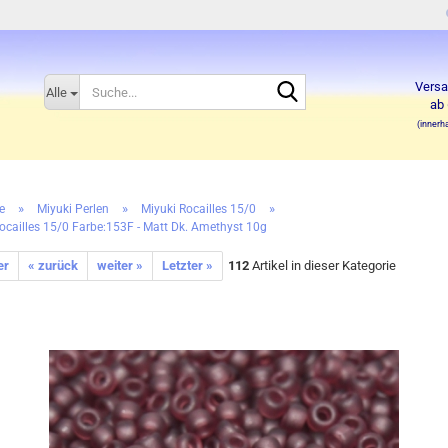
Suche...
Versa
Alle
ab 
(innerh
»
»
»
e
Miyuki Perlen
Miyuki Rocailles 15/0
ocailles 15/0 Farbe:153F - Matt Dk. Amethyst 10g
er
« zurück
weiter »
Letzter »
112
Artikel in dieser Kategorie