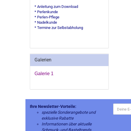
* Anleitung zum Download
* Perlenkunde
* Perlen-Pflege
* Nadelkunde
* Termine zur Selbstabholung
Galerien
Galerie 1
Ihre Newsletter-Vorteile:
spezielle Sonderangebote und
exklusive Rabatte
Informationen über aktuelle
Schmuck- und Basteltrends