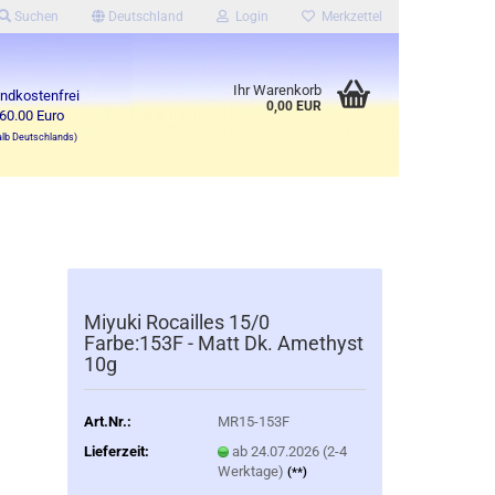
Suchen
Deutschland
Login
Merkzettel
Ihr Warenkorb
ndkostenfrei
0,00 EUR
60.00 Euro
alb Deutschlands)
Miyuki Rocailles 15/0
Farbe:153F - Matt Dk. Amethyst
10g
Art.Nr.:
MR15-153F
Lieferzeit:
ab 24.07.2026 (2-4
Werktage)
(**)