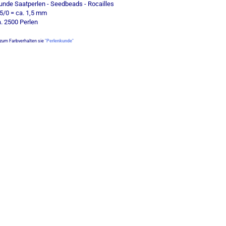
runde Saatperlen - Seedbeads - Rocailles
5/0 = ca. 1,5 mm
a. 2500 Perlen
 zum Farbverhalten sie
"Perlenkunde"