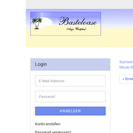
Startseit
Login
Miyuki R
« Erst
E-
Mail-
Adresse
Passwort
ANMELDEN
Konto erstellen
Passwort vergessen?