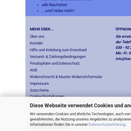
alle Neuheiten
… und vieles mehr!
MEHR ÜBER...
ÖFFNUN
Über uns
Sie errei
der Tele
Kontakt
030 - 92 
Hilfe und Anleitung zum Download
Mo.-Fr. 
Versand- & Zahlungsbedingungen
info@bast
Privatsphäre und Datenschutz
AGB
Widerrufsrecht & Muster-Widerrufsformular
Impressum
Gutscheine
Cookie Einstellungen
Diese Webseite verwendet Cookies und an
Wir verwenden Cookies und ähnliche Technologien, auch von D
gewährleisten, die Nutzung unseres Angebotes zu analysiere
Informationen finden Sie in unserer
Datenschutzerklärung
.
Vertrag widerrufen