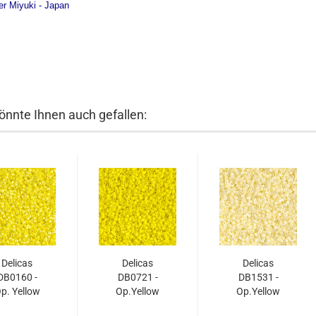
ler Miyuki - Japan
önnte Ihnen auch gefallen:
Delicas
Delicas
Delicas
DB0160 -
DB0721 -
DB1531 -
p. Yellow
Op.Yellow
Op.Yellow
AB 7,5g
7,5g
Ceylon 7,5g