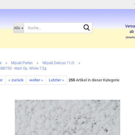
Suche...
Versa
Alle
ab 
(innerh
»
»
»
e
Miyuki Perlen
Miyuki Delicas 11/0
DB0750 - Matt Op. White 7,5g
er
« zurück
weiter »
Letzter »
255
Artikel in dieser Kategorie