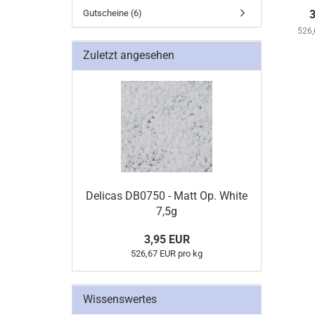
Gutscheine (6)
3
526,
Zuletzt angesehen
Delicas DB0750 - Matt Op. White
7,5g
3,95 EUR
526,67 EUR pro kg
Wissenswertes