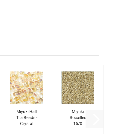
Miyuki Half
Miyuki
Tila Beads -
Rocailles
Crystal
15/0
Yellow
Farbe:1053 -