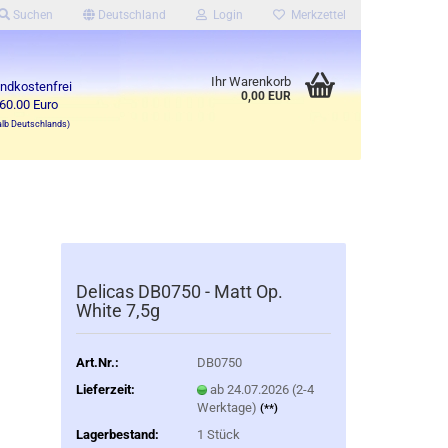
Suchen
Deutschland
Login
Merkzettel
Ihr Warenkorb
ndkostenfrei
0,00 EUR
60.00 Euro
alb Deutschlands)
Delicas DB0750 - Matt Op.
White 7,5g
Art.Nr.:
DB0750
Lieferzeit:
ab 24.07.2026 (2-4
Werktage)
(**)
Lagerbestand:
1
Stück