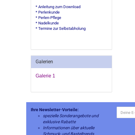
* Anleitung zum Download
* Perlenkunde
* Perlen-Pflege
* Nadelkunde
* Termine zur Selbstabholung
Galerien
Galerie 1
Ihre Newsletter-Vorteile:
spezielle Sonderangebote und
exklusive Rabatte
Informationen über aktuelle
Schmuck- und Basteltrends