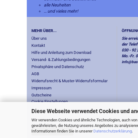
alle Neuheiten
… und vieles mehr!
MEHR ÜBER...
ÖFFNUN
Über uns
Sie errei
der Tele
Kontakt
030 - 92 
Hilfe und Anleitung zum Download
Mo.-Fr. 
Versand- & Zahlungsbedingungen
info@bast
Privatsphäre und Datenschutz
AGB
Widerrufsrecht & Muster-Widerrufsformular
Impressum
Gutscheine
Cookie Einstellungen
Diese Webseite verwendet Cookies und an
Wir verwenden Cookies und ähnliche Technologien, auch von D
gewährleisten, die Nutzung unseres Angebotes zu analysiere
Informationen finden Sie in unserer
Datenschutzerklärung
.
Vertrag widerrufen