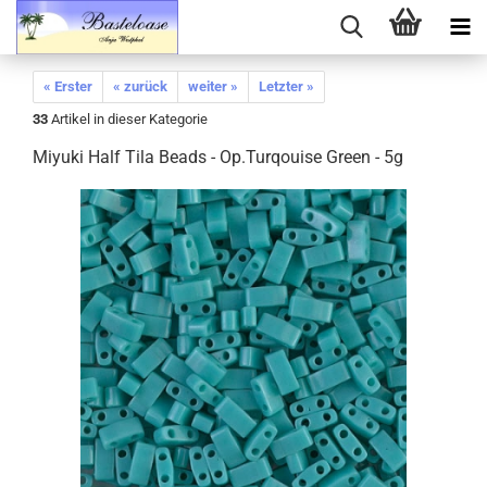
« Erster
« zurück
weiter »
Letzter »
33
Artikel in dieser Kategorie
Miyuki Half Tila Beads - Op.Turqouise Green - 5g